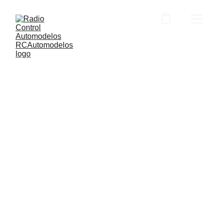
Radio Control 
Automodelos
Auto Modelos de radiocontrol de alto
rendimiento, refacciones y actualizaciones,
para pilotos altamente competitivos.