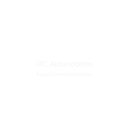
RC Automodelos
Radio Control Automodelos
Contacto
Terminos y Condiciones
Quienes Somos
Politica de Garantias